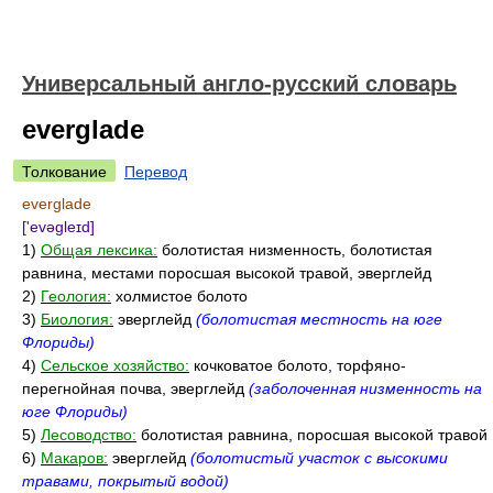
Универсальный англо-русский словарь
everglade
Толкование
Перевод
everglade
['evəgleɪd]
1)
Общая лексика:
болотистая низменность, болотистая
равнина, местами поросшая высокой травой, эверглейд
2)
Геология:
холмистое болото
3)
Биология:
эверглейд
(болотистая местность на юге
Флориды)
4)
Сельское хозяйство:
кочковатое болото, торфяно-
перегнойная почва, эверглейд
(заболоченная низменность на
юге Флориды)
5)
Лесоводство:
болотистая равнина, поросшая высокой травой
6)
Макаров:
эверглейд
(болотистый участок с высокими
травами, покрытый водой)