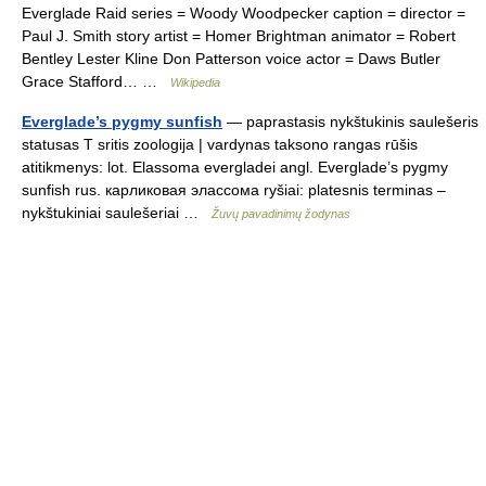
Everglade Raid series = Woody Woodpecker caption = director =
Paul J. Smith story artist = Homer Brightman animator = Robert
Bentley Lester Kline Don Patterson voice actor = Daws Butler
Grace Stafford… …
Wikipedia
Everglade’s pygmy sunfish
— paprastasis nykštukinis saulešeris
statusas T sritis zoologija | vardynas taksono rangas rūšis
atitikmenys: lot. Elassoma evergladei angl. Everglade’s pygmy
sunfish rus. карликовая элассома ryšiai: platesnis terminas –
nykštukiniai saulešeriai …
Žuvų pavadinimų žodynas