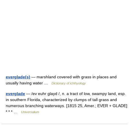
everglade(s)
— marshland covered with grass in places and
usually having water …
Dictionary of ichthyology
everglade
— /ev euhr glayd /, n. a tract of low, swampy land, esp.
in southern Florida, characterized by clumps of tall grass and
numerous branching waterways. [1815 25, Amer.; EVER + GLADE]
* * * …
Universalium