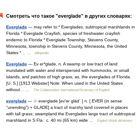
Смотреть что такое "everglade" в других словарях:
Everglade
— may refer to:* Everglades, subtropical marshlands in
Florida * Everglade Crayfish, species of freshwater crayfish
endemic to Florida * Everglade Township, Stevens County,
Minnesota, township in Stevens County, Minnesota, the United
States *… …
Wikipedia
Everglade
— Ev er*glade, n. A swamp or low tract of land
inundated with water and interspersed with hummocks, or small
islands, and patches of high grass; as, the everglades of Florida.
[U. S.] [1913 Webster] Note: When used in the United States
without… …
The Collaborative International Dictionary of English
everglade
— ☆ everglade [ev′ər glād΄ ] n. [ EVER (in sense
“unending”) + GLADE] a tract of marshy land covered in places
with tall grass; swampland the Everglades large tract of subtropical
marshland in S Fla.: c. 40 mi (65 km) wide …
English World dictionary